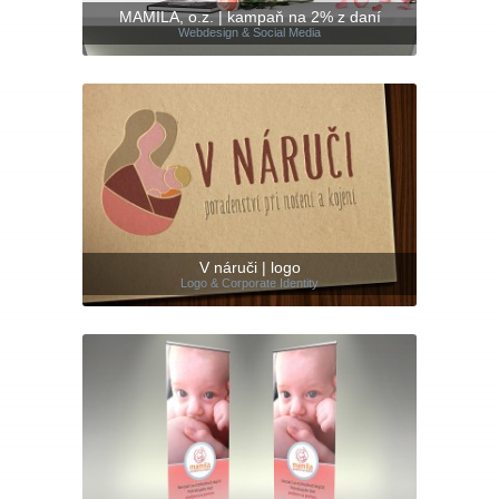
MAMILA, o.z. | kampaň na 2% z daní
Webdesign & Social Media
V náruči | logo
Logo & Corporate Identity