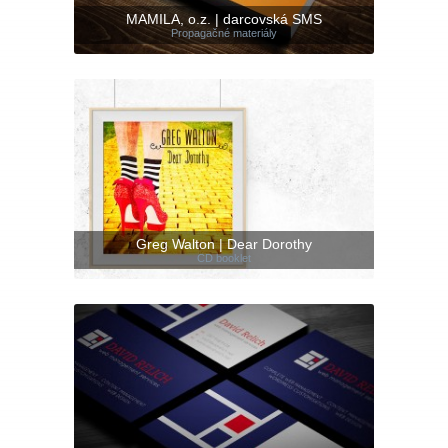
MAMILA, o.z. | darcovská SMS
Propagačné materiály
Greg Walton | Dear Dorothy
CD booklet