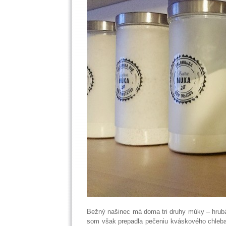
Bežný našinec má doma tri druhy múky – hrubá,
som však prepadla pečeniu kváskového chleba