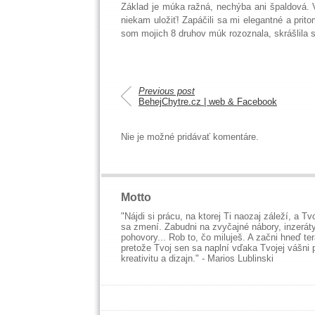
Základ je múka ražná, nechýba ani špaldová. V
niekam uložiť! Zapáčili sa mi elegantné a pri
som mojich 8 druhov múk rozoznala, skrášlila so
Previous post
BehejChytre.cz | web & Facebook
Nie je možné pridávať komentáre.
Motto
"Nájdi si prácu, na ktorej Ti naozaj záleží, a Tvo
sa zmení. Zabudni na zvyčajné nábory, inzeráty
pohovory... Rob to, čo miluješ. A začni hneď ter
pretože Tvoj sen sa naplní vďaka Tvojej vášni 
kreativitu a dizajn." - Marios Lublinski