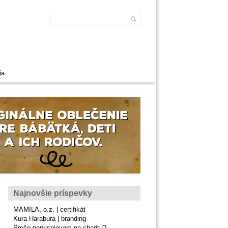
ia
Najnovšie príspevky
MAMILA, o.z. | certifikát
Kura Harabura | branding
Prečo neprispievam na charitu?