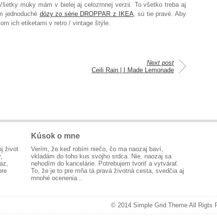
šetky múky mám v bielej aj celozrnnej verzii. To všetko treba aj
tom jednoduché
dózy zo série DROPPAR z IKEA
, sú tie pravé. Aby
m ich etiketami v retro / vintage štýle.
Next post
Ceili Rain | I Made Lemonade
Kúsok o mne
j život
Verím, že keď robím niečo, čo ma naozaj baví,
,
vkladám do toho kus svojho srdca. Nie, naozaj sa
az,
nehodím do kancelárie. Potrebujem tvoriť a vytvárať.
pre
To, že je to pre mňa tá pravá životná cesta, svedčia aj
mnohé ocenenia...
© 2014 Simple Grid Theme All Rigts