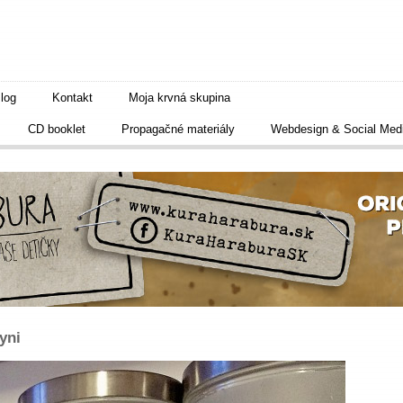
log
Kontakt
Moja krvná skupina
CD booklet
Propagačné materiály
Webdesign & Social Med
yni