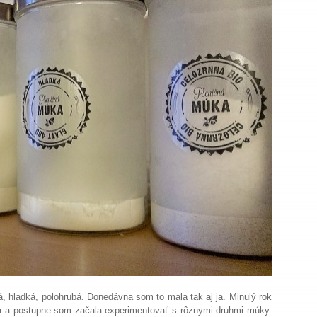
 hladká, polohrubá. Donedávna som to mala tak aj ja. Minulý rok
 a postupne som začala experimentovať s rôznymi druhmi múky.