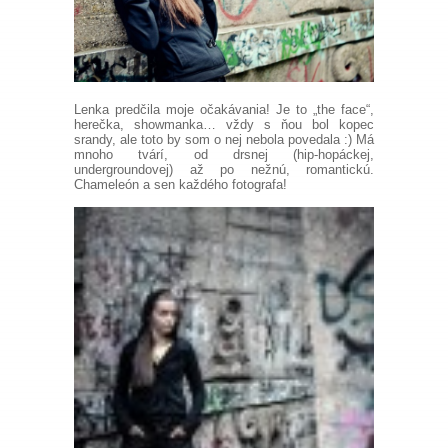
Lenka predčila moje očakávania! Je to „the face“,
herečka, showmanka… vždy s ňou bol kopec
srandy, ale toto by som o nej nebola povedala :) Má
mnoho tvárí, od drsnej (hip-hopáckej,
undergroundovej) až po nežnú, romantickú.
Chameleón a sen každého fotografa!