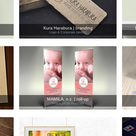
Kura Harabura | branding
Logo & Corporate Identity
MAMILA, o.z. | roll-up
Propagačné materiály