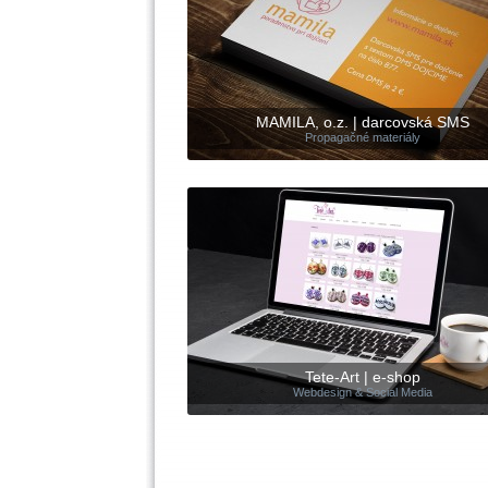
MAMILA, o.z. | darcovská SMS
Propagačné materiály
Tete-Art | e-shop
Webdesign & Social Media