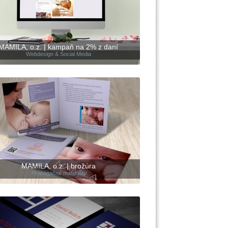
MAMILA, o.z. | kampaň na 2% z daní
Webdesign & Social Media
MAMILA, o.z. | brožúra
Propagačné materiály