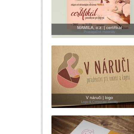
MAMILA, o.z. | certifikát
Propagačné materiály
V náruči | logo
Logo & Corporate Identity