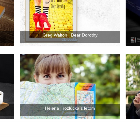
Greg Walton | Dear Dorothy
CD booklet
Helena | rozlúčka s letom
Fotografia