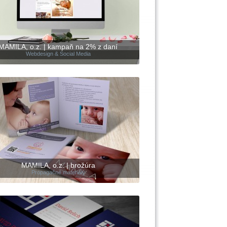
MAMILA, o.z. | kampaň na 2% z daní
Webdesign & Social Media
MAMILA, o.z. | brožúra
Propagačné materiály