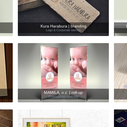
Kura Harabura | branding
Logo & Corporate Identity
MAMILA, o.z. | roll-up
Propagačné materiály