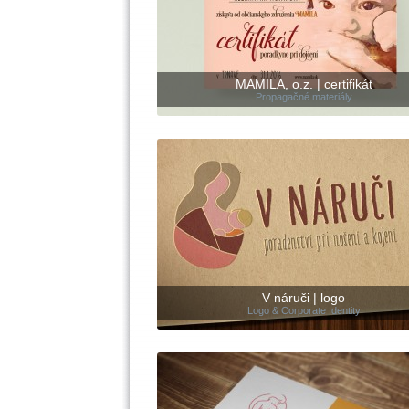
MAMILA, o.z. | certifikát
Propagačné materiály
V náruči | logo
Logo & Corporate Identity