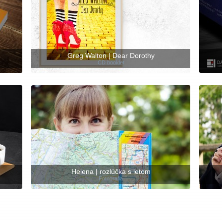
Greg Walton | Dear Dorothy
CD booklet
Helena | rozlúčka s letom
Fotografia