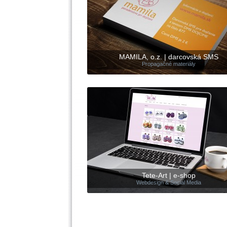
MAMILA, o.z. | darcovská SMS
Propagačné materiály
Tete-Art | e-shop
Webdesign & Social Media