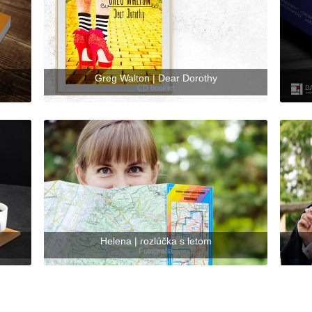
Greg Walton | Dear Dorothy
CD booklet
Helena | rozlúčka s letom
Fotografia