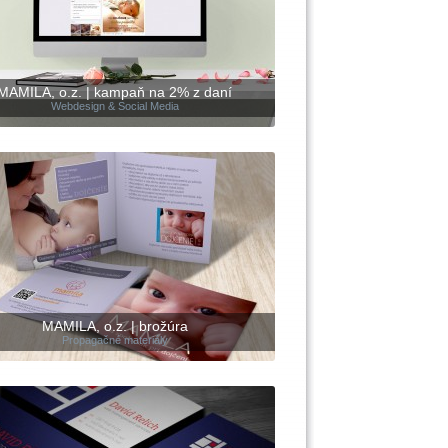
MAMILA, o.z. | kampaň na 2% z daní
Webdesign & Social Media
MAMILA, o.z. | brožúra
Propagačné materiály