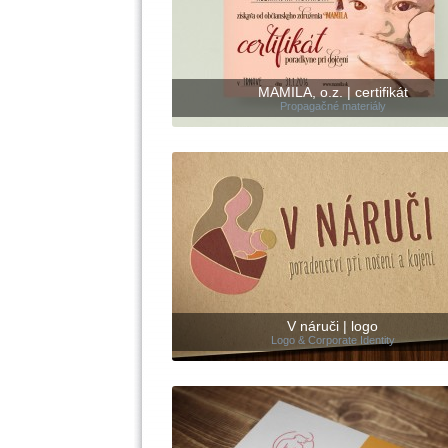
MAMILA, o.z. | certifikát
Propagačné materiály
V náruči | logo
Logo & Corporate Identity