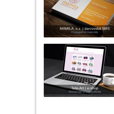
MAMILA, o.z. | darcovská SMS
Propagačné materiály
Tete-Art | e-shop
Webdesign & Social Media