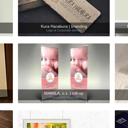
Kura Harabura | branding
Logo & Corporate Identity
MAMILA, o.z. | roll-up
Propagačné materiály