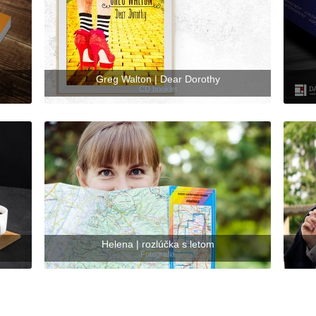
Greg Walton | Dear Dorothy
CD booklet
Helena | rozlúčka s letom
Fotografia