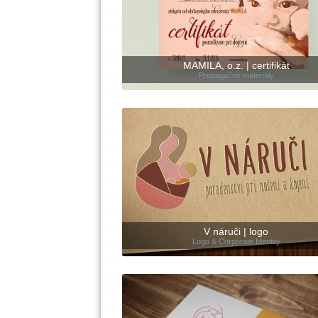
MAMILA, o.z. | certifikát
Propagačné materiály
V náruči | logo
Logo & Corporate Identity