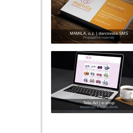
MAMILA, o.z. | darcovská SMS
Propagačné materiály
Tete-Art | e-shop
Webdesign & Social Media