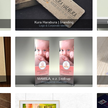
Kura Harabura | branding
Logo & Corporate Identity
MAMILA, o.z. | roll-up
Propagačné materiály