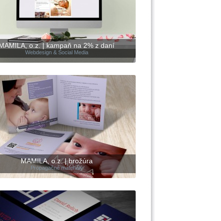
MAMILA, o.z. | kampaň na 2% z daní
Webdesign & Social Media
MAMILA, o.z. | brožúra
Propagačné materiály